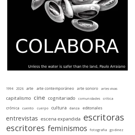
arte
arte contemporáneo
arte sonoro
1994
2026
artes vivas
cine
capitalismo
cognitariado
crítica
comunidades
cultura
editoriales
crónica
cuento
danza
cuerpo
escritoras
entrevistas
escena expandida
escritores
feminismos
fotografia
godinez