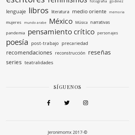
fotografia
godinez
libros
medio oriente
lenguaje
literatura
memoria
México
narrativas
mujeres
Música
mundo arabe
pensamiento crítico
pandemia
personajes
poesía
post-trabajo
precariedad
reseñas
recomendaciones
reconstrucción
series
teatralidades
SÍGUENOS
Jeronimomx 2017-©