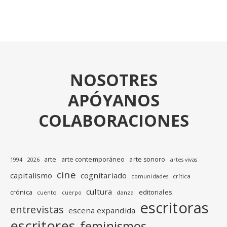
NOSOTRES
APÓYANOS
COLABORACIONES
arte
arte contemporáneo
arte sonoro
1994
2026
artes vivas
cine
capitalismo
cognitariado
crítica
comunidades
cultura
editoriales
crónica
cuento
danza
cuerpo
escritoras
entrevistas
escena expandida
escritores
feminismos