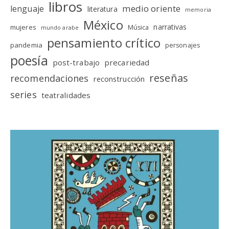
libros
medio oriente
lenguaje
literatura
memoria
México
narrativas
mujeres
Música
mundo arabe
pensamiento crítico
pandemia
personajes
poesía
post-trabajo
precariedad
reseñas
recomendaciones
reconstrucción
series
teatralidades