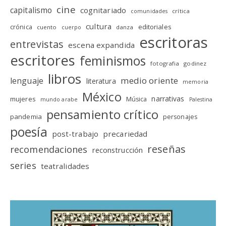
cine
capitalismo
cognitariado
crítica
comunidades
cultura
editoriales
crónica
cuento
danza
cuerpo
escritoras
entrevistas
escena expandida
escritores
feminismos
fotografia
godinez
libros
medio oriente
lenguaje
literatura
memoria
México
narrativas
mujeres
Música
mundo arabe
Palestina
pensamiento crítico
pandemia
personajes
poesía
post-trabajo
precariedad
reseñas
recomendaciones
reconstrucción
series
teatralidades