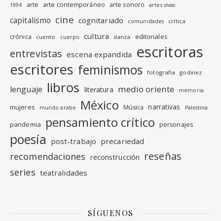
arte
arte contemporáneo
arte sonoro
1994
artes vivas
cine
capitalismo
cognitariado
crítica
comunidades
cultura
editoriales
crónica
cuento
danza
cuerpo
escritoras
entrevistas
escena expandida
escritores
feminismos
fotografia
godinez
libros
medio oriente
lenguaje
literatura
memoria
México
narrativas
mujeres
Música
mundo arabe
Palestina
pensamiento crítico
pandemia
personajes
poesía
post-trabajo
precariedad
reseñas
recomendaciones
reconstrucción
series
teatralidades
SÍGUENOS