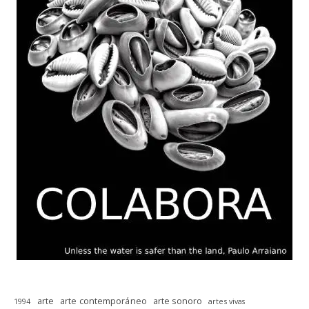
arte
arte contemporáneo
arte sonoro
1994
artes vivas