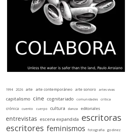
arte
arte contemporáneo
arte sonoro
1994
2026
artes vivas
cine
capitalismo
cognitariado
crítica
comunidades
cultura
editoriales
crónica
cuento
danza
cuerpo
escritoras
entrevistas
escena expandida
escritores
feminismos
fotografia
godinez