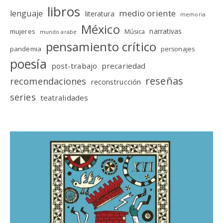
libros
medio oriente
lenguaje
literatura
memoria
México
narrativas
mujeres
Música
mundo arabe
pensamiento crítico
pandemia
personajes
poesía
post-trabajo
precariedad
reseñas
recomendaciones
reconstrucción
series
teatralidades