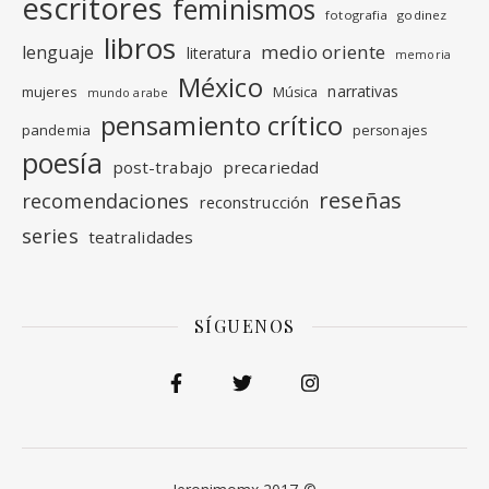
escritores
feminismos
fotografia
godinez
libros
medio oriente
lenguaje
literatura
memoria
México
narrativas
mujeres
Música
mundo arabe
pensamiento crítico
pandemia
personajes
poesía
post-trabajo
precariedad
reseñas
recomendaciones
reconstrucción
series
teatralidades
SÍGUENOS