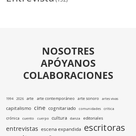
NOSOTRES
APÓYANOS
COLABORACIONES
arte
arte contemporáneo
arte sonoro
1994
2026
artes vivas
cine
capitalismo
cognitariado
crítica
comunidades
cultura
editoriales
crónica
cuento
danza
cuerpo
escritoras
entrevistas
escena expandida