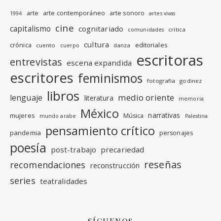
arte
arte contemporáneo
arte sonoro
1994
artes vivas
cine
capitalismo
cognitariado
crítica
comunidades
cultura
editoriales
crónica
cuento
danza
cuerpo
escritoras
entrevistas
escena expandida
escritores
feminismos
fotografia
godinez
libros
medio oriente
lenguaje
literatura
memoria
México
narrativas
mujeres
Música
mundo arabe
Palestina
pensamiento crítico
pandemia
personajes
poesía
post-trabajo
precariedad
reseñas
recomendaciones
reconstrucción
series
teatralidades