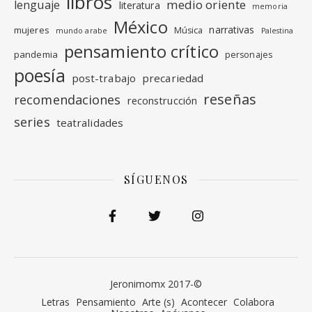
libros
medio oriente
lenguaje
literatura
memoria
México
narrativas
mujeres
Música
mundo arabe
Palestina
pensamiento crítico
pandemia
personajes
poesía
post-trabajo
precariedad
reseñas
recomendaciones
reconstrucción
series
teatralidades
SÍGUENOS
Jeronimomx 2017-©
Letras
Pensamiento
Arte (s)
Acontecer
Colabora