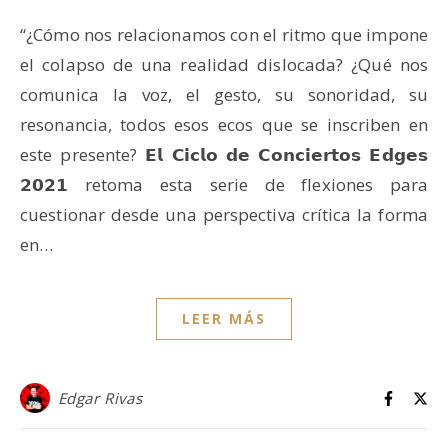
“¿Cómo nos relacionamos con el ritmo que impone
el colapso de una realidad dislocada? ¿Qué nos
comunica la voz, el gesto, su sonoridad, su
resonancia, todos esos ecos que se inscriben en
este presente? 𝗘𝗹 𝗖𝗶𝗰𝗹𝗼 𝗱𝗲 𝗖𝗼𝗻𝗰𝗶𝗲𝗿𝘁𝗼𝘀 𝗘𝗱𝗴𝗲𝘀
𝟮𝟬𝟮𝟭 retoma esta serie de flexiones para
cuestionar desde una perspectiva crítica la forma
en…
LEER MÁS
Edgar Rivas