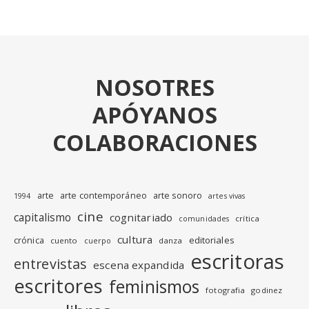
NOSOTRES
APÓYANOS
COLABORACIONES
arte
arte contemporáneo
arte sonoro
1994
artes vivas
cine
capitalismo
cognitariado
crítica
comunidades
cultura
editoriales
crónica
cuento
danza
cuerpo
escritoras
entrevistas
escena expandida
escritores
feminismos
fotografia
godinez