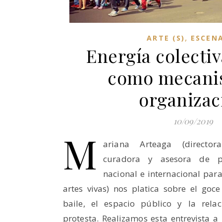
,
ARTE (S)
ESCENA
Energía colectiva
como mecani
organizac
10/09/2019
M
ariana Arteaga (directora
curadora y asesora de pr
nacional e internacional pa
artes vivas) nos platica sobre el goc
baile, el espacio público y la relac
protesta. Realizamos esta entrevista a