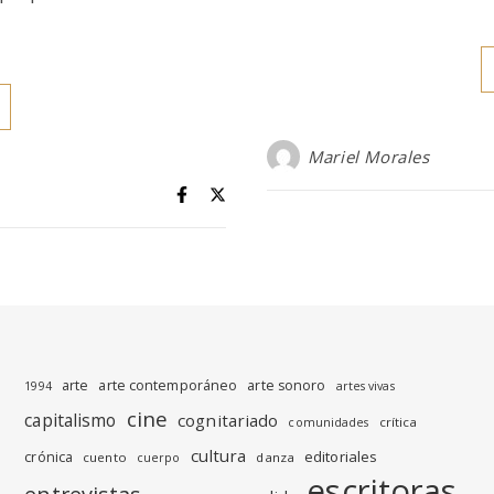
Mariel Morales
arte
arte contemporáneo
arte sonoro
1994
artes vivas
cine
capitalismo
cognitariado
crítica
comunidades
cultura
editoriales
crónica
cuento
danza
cuerpo
escritoras