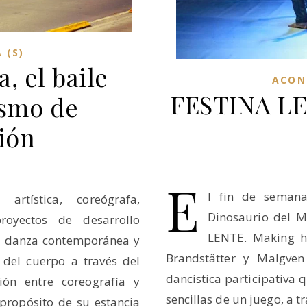
 (S)
, el baile
ACON
FESTINA LE
smo de
ión
E
l fin de semana
 artística, coreógrafa,
Dinosaurio del M
oyectos de desarrollo
LENTE. Making ha
ra danza contemporánea y
Brandstätter y Malgven
e del cuerpo a través del
dancística participativa 
ión entre coreografía y
sencillas de un juego, a t
 propósito de su estancia