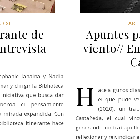
 (S)
ART
erante de
Apuntes p
ntrevista
viento// En
C
ephanie Janaina y Nadia
H
ar y dirigir la Biblioteca
ace algunos días
 iniciativa que busca dar
el que pude ve
borda el pensamiento
(2020), un trab
a mirada expandida. Con
Castañeda, el cual vinc
iblioteca itinerante hace
generando un trabajo ll
reflexionar y reivindicar 