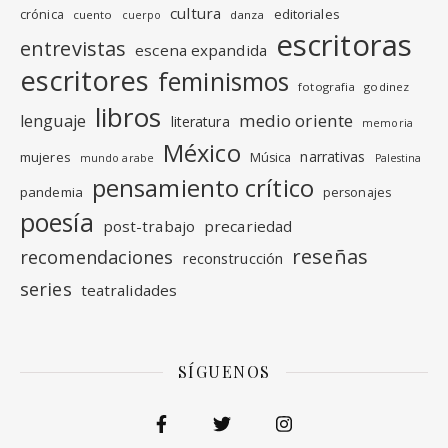
cultura
editoriales
crónica
cuento
danza
cuerpo
escritoras
entrevistas
escena expandida
escritores
feminismos
fotografia
godinez
libros
medio oriente
lenguaje
literatura
memoria
México
narrativas
mujeres
Música
mundo arabe
Palestina
pensamiento crítico
pandemia
personajes
poesía
post-trabajo
precariedad
reseñas
recomendaciones
reconstrucción
series
teatralidades
SÍGUENOS