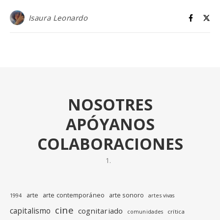
Isaura Leonardo
NOSOTRES
APÓYANOS
COLABORACIONES
arte
arte contemporáneo
arte sonoro
1994
artes vivas
cine
capitalismo
cognitariado
crítica
comunidades