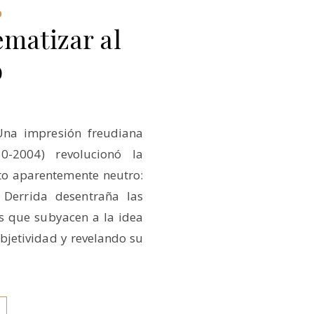
O
matizar al
o
Una impresión freudiana
30-2004) revolucionó la
o aparentemente neutro:
 Derrida desentraña las
cas que subyacen a la idea
bjetividad y revelando su