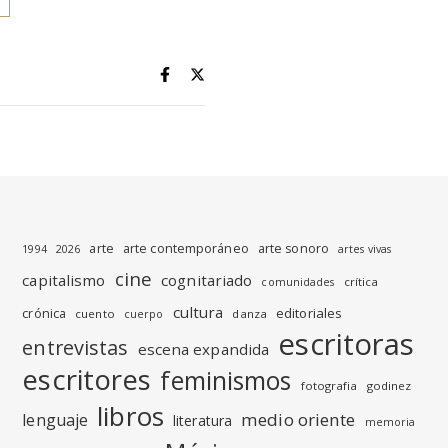
arte
arte contemporáneo
arte sonoro
1994
2026
artes vivas
cine
capitalismo
cognitariado
crítica
comunidades
cultura
editoriales
crónica
cuento
danza
cuerpo
escritoras
entrevistas
escena expandida
escritores
feminismos
fotografia
godinez
libros
medio oriente
lenguaje
literatura
memoria