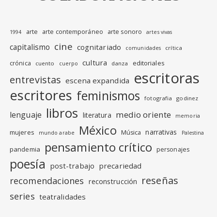
arte
arte contemporáneo
arte sonoro
1994
artes vivas
cine
capitalismo
cognitariado
crítica
comunidades
cultura
editoriales
crónica
cuento
danza
cuerpo
escritoras
entrevistas
escena expandida
escritores
feminismos
fotografia
godinez
libros
medio oriente
lenguaje
literatura
memoria
México
narrativas
mujeres
Música
mundo arabe
Palestina
pensamiento crítico
pandemia
personajes
poesía
post-trabajo
precariedad
reseñas
recomendaciones
reconstrucción
series
teatralidades