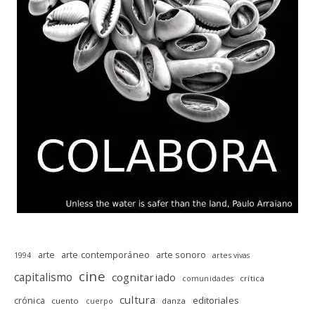
arte
arte contemporáneo
arte sonoro
1994
artes vivas
cine
capitalismo
cognitariado
crítica
comunidades
cultura
editoriales
crónica
cuento
danza
cuerpo