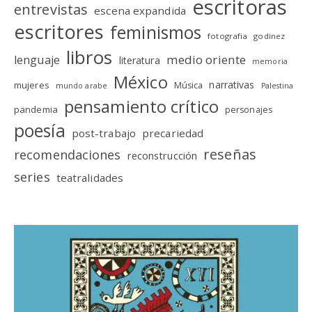
escritoras
entrevistas
escena expandida
escritores
feminismos
fotografia
godinez
libros
medio oriente
lenguaje
literatura
memoria
México
narrativas
mujeres
Música
mundo arabe
Palestina
pensamiento crítico
pandemia
personajes
poesía
post-trabajo
precariedad
reseñas
recomendaciones
reconstrucción
series
teatralidades