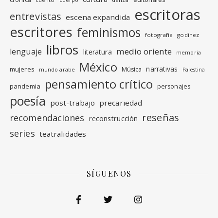
cuerpo
escritoras
entrevistas
escena expandida
escritores
feminismos
fotografia
godinez
libros
medio oriente
lenguaje
literatura
memoria
México
narrativas
mujeres
Música
mundo arabe
Palestina
pensamiento crítico
pandemia
personajes
poesía
post-trabajo
precariedad
reseñas
recomendaciones
reconstrucción
series
teatralidades
SÍGUENOS