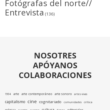
Fotógrafas del norte//
Entrevista
(136)
NOSOTRES
APÓYANOS
COLABORACIONES
arte
arte contemporáneo
arte sonoro
1994
artes vivas
cine
capitalismo
cognitariado
crítica
comunidades
cultura
editoriales
crónica
cuento
danza