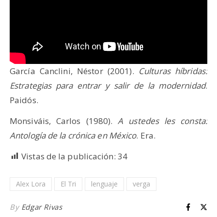
García Canclini, Néstor (2001).
Culturas híbridas:
Estrategias para entrar y salir de la modernidad
.
Paidós.
Monsiváis, Carlos (1980).
A ustedes les consta:
Antología de la crónica en México
. Era.
Vistas de la publicación:
34
Alex Lora
El Tri
lenguaje
verga
By
Edgar Rivas