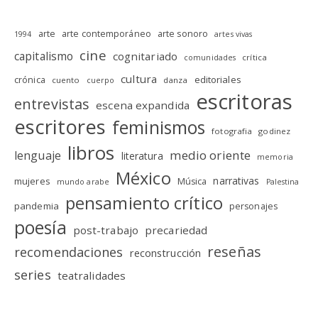
arte
arte contemporáneo
arte sonoro
1994
artes vivas
cine
capitalismo
cognitariado
crítica
comunidades
cultura
editoriales
crónica
cuento
danza
cuerpo
escritoras
entrevistas
escena expandida
escritores
feminismos
fotografia
godinez
libros
medio oriente
lenguaje
literatura
memoria
México
narrativas
mujeres
Música
mundo arabe
Palestina
pensamiento crítico
pandemia
personajes
poesía
post-trabajo
precariedad
reseñas
recomendaciones
reconstrucción
series
teatralidades