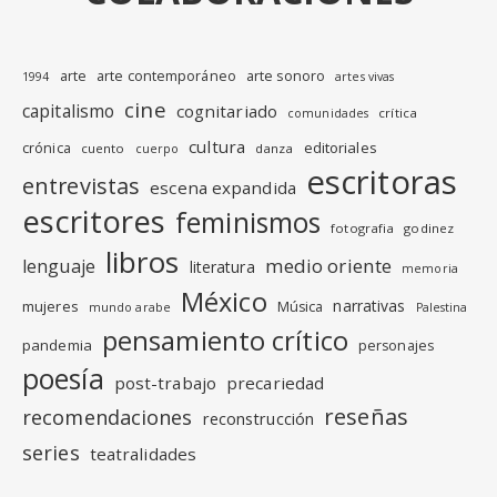
arte
arte contemporáneo
arte sonoro
1994
artes vivas
cine
capitalismo
cognitariado
crítica
comunidades
cultura
editoriales
crónica
cuento
danza
cuerpo
escritoras
entrevistas
escena expandida
escritores
feminismos
fotografia
godinez
libros
medio oriente
lenguaje
literatura
memoria
México
narrativas
mujeres
Música
mundo arabe
Palestina
pensamiento crítico
pandemia
personajes
poesía
post-trabajo
precariedad
reseñas
recomendaciones
reconstrucción
series
teatralidades