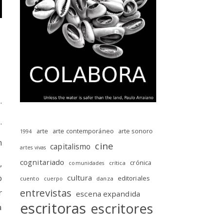
.
.
arte
arte contemporáneo
arte sonoro
1994
n
cine
capitalismo
artes vivas
cognitariado
,
crónica
crítica
comunidades
o
cultura
editoriales
cuento
danza
cuerpo
entrevistas
r
escena expandida
escritoras
escritores
a