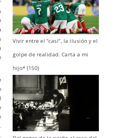
r
s
e
a
s
Vivir entre el “casi”, la ilusión y el
a
golpe de realidad. Carta a mi
e
hijo*
(150)
e
n
l
e
e
.
.
Del negro de la noche al rosa del