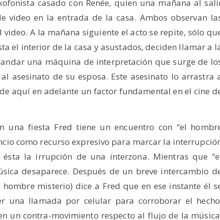
xofonista casado con Renée, quien una mañana al sali
de video en la entrada de la casa. Ambos observan la
 video. A la mañana siguiente el acto se repite, sólo qu
ta el interior de la casa y asustados, deciden llamar a l
a andar una máquina de interpretación que surge de lo
 al asesinato de su esposa. Este asesinato lo arrastra 
de aquí en adelante un factor fundamental en el cine d
en una fiesta Fred tiene un encuentro con “el hombr
ilencio como recurso expresivo para marcar la interrupció
 ésta la irrupción de una interzona. Mientras que “e
úsica desaparece. Después de un breve intercambio d
l hombre misterio) dice a Fred que en ese instante él s
cer una llamada por celular para corroborar el hecho
en un contra-movimiento respecto al flujo de la música