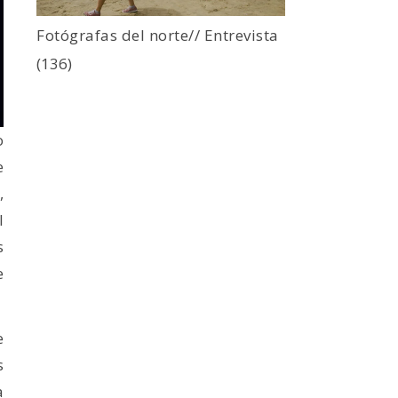
Fotógrafas del norte// Entrevista
(136)
o
e
,
l
s
e
e
s
a