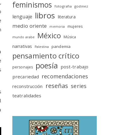
,
feminismos
fotografia
godinez
o
libros
lenguaje
literatura
e
medio oriente
mujeres
memoria
n
México
Música
mundo arabe
narrativas
pandemia
Palestina
a
pensamiento crítico
e
poesía
post-trabajo
personajes
s
recomendaciones
precariedad
reseñas
series
reconstrucción
s
teatralidades
l
a