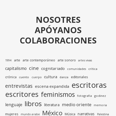
NOSOTRES
APÓYANOS
COLABORACIONES
arte
arte contemporáneo
arte sonoro
1994
artes vivas
cine
capitalismo
cognitariado
crítica
comunidades
cultura
editoriales
crónica
cuento
danza
cuerpo
escritoras
entrevistas
escena expandida
escritores
feminismos
fotografia
godinez
libros
medio oriente
lenguaje
literatura
memoria
México
narrativas
mujeres
Música
mundo arabe
Palestina