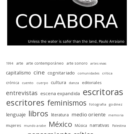
arte
arte contemporáneo
arte sonoro
1994
artes vivas
cine
capitalismo
cognitariado
crítica
comunidades
cultura
editoriales
crónica
cuento
danza
cuerpo
escritoras
entrevistas
escena expandida
escritores
feminismos
fotografia
godinez
libros
medio oriente
lenguaje
literatura
memoria
México
narrativas
mujeres
Música
mundo arabe
Palestina