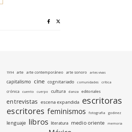
arte
arte contemporáneo
arte sonoro
1994
artes vivas
cine
capitalismo
cognitariado
crítica
comunidades
cultura
editoriales
crónica
cuento
danza
cuerpo
escritoras
entrevistas
escena expandida
escritores
feminismos
fotografia
godinez
libros
medio oriente
lenguaje
literatura
memoria