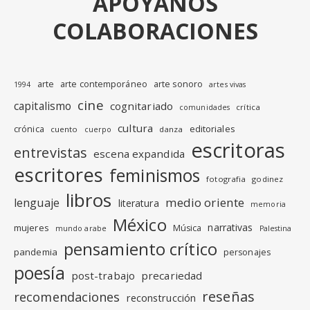
APÓYANOS
COLABORACIONES
arte
arte contemporáneo
arte sonoro
1994
artes vivas
cine
capitalismo
cognitariado
crítica
comunidades
cultura
editoriales
crónica
cuento
danza
cuerpo
escritoras
entrevistas
escena expandida
escritores
feminismos
fotografia
godinez
libros
medio oriente
lenguaje
literatura
memoria
México
narrativas
mujeres
Música
mundo arabe
Palestina
pensamiento crítico
pandemia
personajes
poesía
post-trabajo
precariedad
reseñas
recomendaciones
reconstrucción