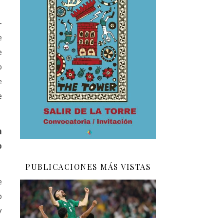
-
e
e
o
e
e
n
o
PUBLICACIONES MÁS VISTAS
e
o
y