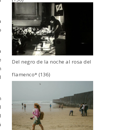
a
o
a
e
Del negro de la noche al rosa del
n
flamenco*
(136)
l
n
l
l
á