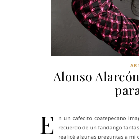
AR
Alonso Alarcón
para
E
n un cafecito coatepecano imag
recuerdo de un fandango fantas
realicé algunas preguntas a mi 