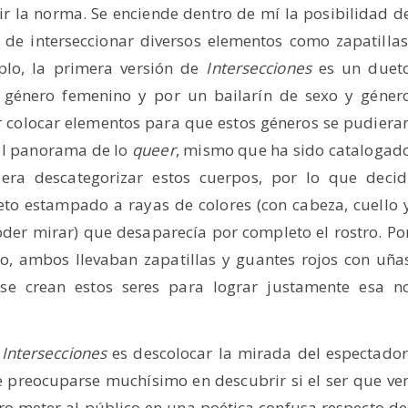
r la norma. Se enciende dentro de mí la posibilidad d
 de interseccionar diversos elementos como zapatillas
mplo, la primera versión de
Intersecciones
es un duet
 género femenino y por un bailarín de sexo y géner
r colocar elementos para que estos géneros se pudiera
el panorama de lo
queer
, mismo que ha sido catalogad
 era descategorizar estos cuerpos, por lo que decid
to estampado a rayas de colores (con cabeza, cuello 
oder mirar) que desaparecía por completo el rostro. Po
, ambos llevaban zapatillas y guantes rojos con uña
s se crean estos seres para lograr justamente esa n
n
Intersecciones
es descolocar la mirada del espectador
e preocuparse muchísimo en descubrir si el ser que ve
ro meter al público en una poética confusa respecto de