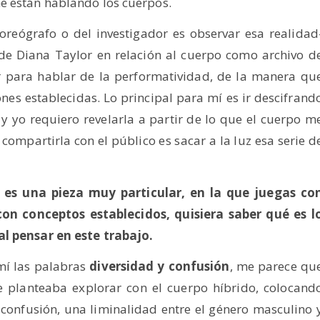
e están hablando los cuerpos.
coreógrafo o del investigador es observar esa realidad
 de Diana Taylor en relación al cuerpo como archivo d
er para hablar de la performatividad, de la manera qu
nes establecidas. Lo principal para mí es ir descifrand
 y yo requiero revelarla a partir de lo que el cuerpo m
compartirla con el público es sacar a la luz esa serie d
, es una pieza muy particular, en la que juegas co
on conceptos establecidos, quisiera saber qué es l
al pensar en este trabajo.
 mí las palabras
diversidad y confusión
, me parece qu
e planteaba explorar con el cuerpo híbrido, colocand
 confusión, una liminalidad entre el género masculino 