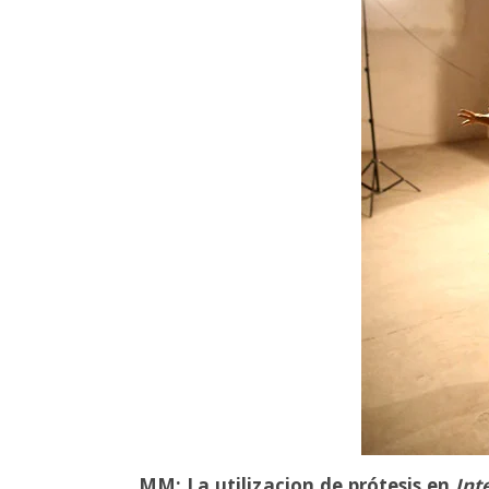
MM: La utilizacion de prótesis en
Int