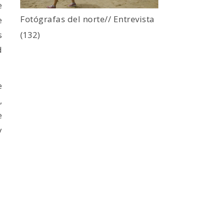
e
Fotógrafas del norte// Entrevista
e
s
(132)
d
e
,
e
y