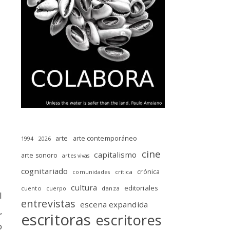
arte
arte contemporáneo
1994
2026
cine
capitalismo
arte sonoro
artes vivas
cognitariado
crónica
crítica
comunidades
cultura
editoriales
cuento
danza
cuerpo
l
entrevistas
escena expandida
,
escritoras
escritores
o