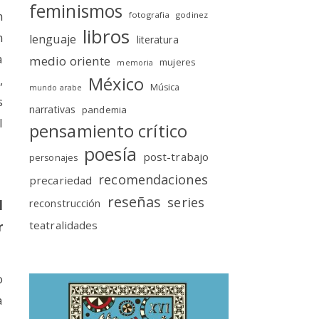
feminismos
n
fotografia
godinez
libros
n
lenguaje
literatura
a
medio oriente
mujeres
memoria
,
México
Música
mundo arabe
s
narrativas
pandemia
l
pensamiento crítico
poesía
post-trabajo
personajes
recomendaciones
precariedad
reseñas
series
reconstrucción
l
teatralidades
r
o
a