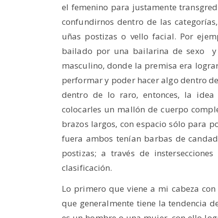
el femenino para justamente transgredi
confundirnos dentro de las categorías,
uñas postizas o vello facial. Por eje
bailado por una bailarina de sexo y
masculino, donde la premisa era logra
performar y poder hacer algo dentro d
dentro de lo raro, entonces, la idea
colocarles un mallón de cuerpo comple
brazos largos, con espacio sólo para p
fuera ambos tenían barbas de candado
postizas; a través de insterseccione
clasificación.
Lo primero que viene a mi cabeza co
que generalmente tiene la tendencia d
es un hombre o una mujer, con ello log