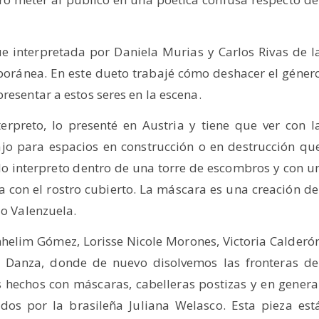
ue interpretada por Daniela Murias y Carlos Rivas de l
oránea. En este dueto trabajé cómo deshacer el géner
resentar a estos seres en la escena.
rpreto, lo presenté en Austria y tiene que ver con l
ajo para espacios en construcción o en destrucción qu
 lo interpreto dentro de una torre de escombros y con u
 con el rostro cubierto. La máscara es una creación de
io Valenzuela.
helim Gómez, Lorisse Nicole Morones, Victoria Calderó
 Danza, donde de nuevo disolvemos las fronteras de
 hechos con máscaras, cabelleras postizas y en genera
ñados por la brasileña Juliana Welasco. Esta pieza est