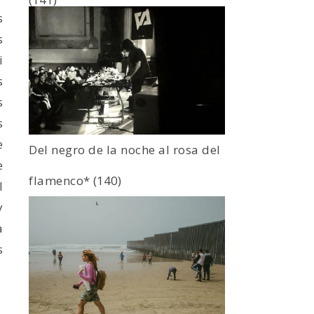
s
s
i
s
s
s
e
Del negro de la noche al rosa del
e
flamenco*
(140)
l
y
a
s