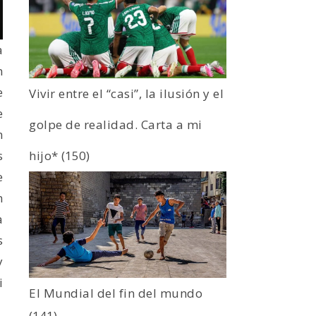
a
n
e
Vivir entre el “casi”, la ilusión y el
e
golpe de realidad. Carta a mi
n
s
hijo*
(150)
e
n
a
s
y
i
El Mundial del fin del mundo
(141)