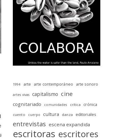
arte
arte contemporáneo
arte sonoro
1994
cine
capitalismo
artes vivas
cognitariado
crónica
crítica
comunidades
cultura
editoriales
cuento
danza
d
cuerpo
entrevistas
escena expandida
e
escritoras
escritores
a