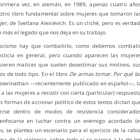
r primera vez, en alemán, en 1989, apenas cuatro año
 otro libro fundamental sobre mujeres que tomaron la
jer
, de Svetlana Alexiévich. Es un cliché, pero es verdad
n más el legado que nos deja en su trabajo.
ascismo hay que combatirlo, como debemos combati
justicia en general, pero cuando aparecen las mujere
uieren matices que suelen desestimar sus motivos, su
os de todo tipo. En el libro
De armas tomar. Por qué la
owrinathan —recientemente publicado en español—, l
a las mujeres a resistir con cierta (particular) respuest
las formas de accionar político de estos textos dictan qu
rse dentro de modos de resistencia considerado
 enfocarse en luchar contra un enemigo acordado (e
s, se plantea un escenario para el ejercicio de la rabi
a de la violencia, sobre todo si se parece a la de lo