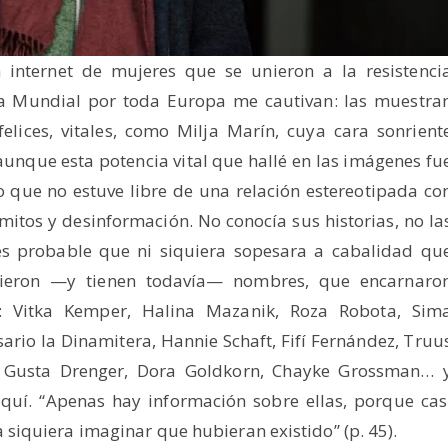
 internet de mujeres que se unieron a la resistenci
ra Mundial por toda Europa me cautivan: las muestra
felices, vitales, como Milja Marín, cuya cara sonrient
Y aunque esta potencia vital que hallé en las imágenes fu
o que no estuve libre de una relación estereotipada co
mitos y desinformación. No conocía sus historias, no la
 es probable que ni siquiera sopesara a cabalidad qu
uvieron —y tienen todavía— nombres, que encarnaro
s: Vitka Kemper, Halina Mazanik, Roza Robota, Sim
rio la Dinamitera, Hannie Schaft, Fifí Fernández, Truu
k, Gusta Drenger, Dora Goldkorn, Chayke Grossman… 
quí. “Apenas hay información sobre ellas, porque cas
iquiera imaginar que hubieran existido” (p. 45).