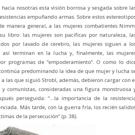
hacia nosotras esta visión borrosa y sesgada sobre la
resistencias empuñando armas. Sobre estos estereotipo
de manera general, a las mujeres combatientes Nimm
u libro: las mujeres son pacíficas por naturaleza, la
os por lavado de cerebro, las mujeres siguen a lo
así terminan en la lucha y, finalmente, las mujere
 por programas de “empoderamiento”. O como lo dic
continúa predominando la idea de que mujer y lucha s
a las que siguió Strobl, además, debieron cargar con e
as y comunistas, consideradas una figura monstruosa 
pués perseguida: “…la importancia de la resistenci
ciada. Más tarde, con la guerra fría, los recién salido
timas de la persecución” (p. 38).