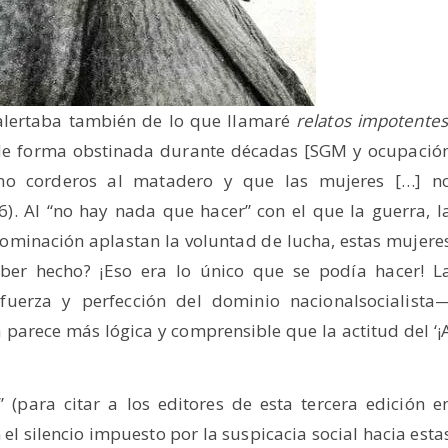
s alertaba también de lo que llamaré
relatos impotentes
de forma obstinada durante décadas [SGM y ocupació
mo corderos al matadero y que las mujeres […] n
6). Al “no hay nada que hacer” con el que la guerra, l
dominación aplastan la voluntad de lucha, estas mujere
ber hecho? ¡Eso era lo único que se podía hacer! L
uerza y perfección del dominio nacionalsocialista
 parece más lógica y comprensible que la actitud del ‘¡
 (para citar a los editores de esta tercera edición e
 el silencio impuesto por la suspicacia social hacia esta