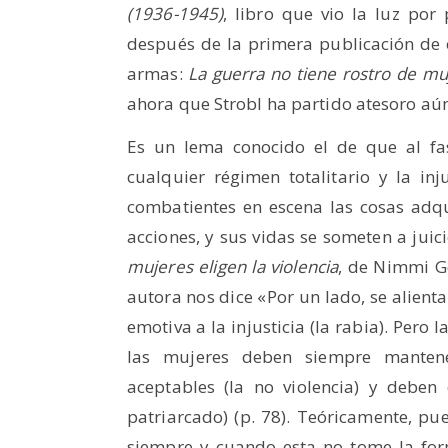
(1936-1945)
, libro que vio la luz po
después de la primera publicación de
armas:
La guerra no tiene rostro de mu
ahora que Strobl ha partido atesoro aú
Es un lema conocido el de que al f
cualquier régimen totalitario y la in
combatientes en escena las cosas adq
acciones, y sus vidas se someten a juici
mujeres eligen la violencia
, de Nimmi G
autora nos dice «Por un lado, se alienta 
emotiva a la injusticia (la rabia). Pero 
las mujeres deben siempre mantene
aceptables (la no violencia) y deben
patriarcado) (p. 78). Teóricamente, pue
siempre y cuando esta no tome la form