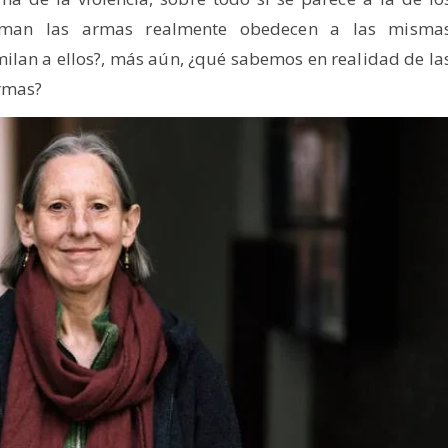
oman las armas realmente obedecen a las misma
ilan a ellos?, más aún, ¿qué sabemos en realidad de la
rmas?