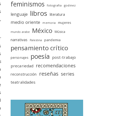
feminismos
s
fotografia
godinez
s
libros
lenguaje
literatura
,
medio oriente
mujeres
memoria
México
Música
mundo arabe
r
narrativas
pandemia
Palestina
s
pensamiento crítico
s
poesía
post-trabajo
personajes
s
recomendaciones
precariedad
a
reseñas
series
reconstrucción
a
teatralidades
e
s
l
a
s