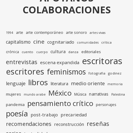
COLABORACIONES
arte
arte contemporáneo
arte sonoro
1994
artes vivas
cine
capitalismo
cognitariado
crítica
comunidades
cultura
editoriales
crónica
cuento
danza
cuerpo
escritoras
entrevistas
escena expandida
escritores
feminismos
fotografia
godinez
libros
medio oriente
lenguaje
literatura
memoria
México
narrativas
mujeres
Música
mundo arabe
Palestina
pensamiento crítico
pandemia
personajes
poesía
post-trabajo
precariedad
reseñas
recomendaciones
reconstrucción