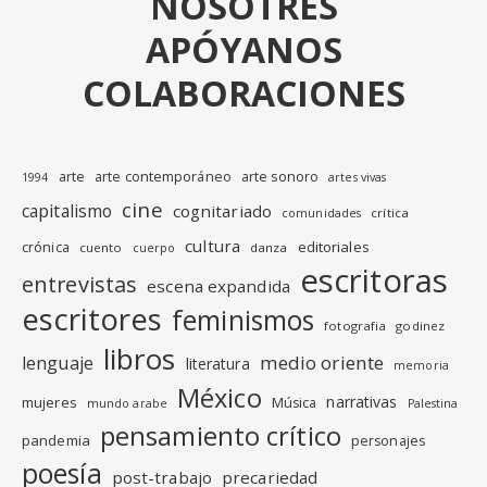
NOSOTRES
APÓYANOS
COLABORACIONES
arte
arte contemporáneo
arte sonoro
1994
artes vivas
cine
capitalismo
cognitariado
crítica
comunidades
cultura
editoriales
crónica
cuento
danza
cuerpo
escritoras
entrevistas
escena expandida
escritores
feminismos
fotografia
godinez
libros
medio oriente
lenguaje
literatura
memoria
México
narrativas
mujeres
Música
mundo arabe
Palestina
pensamiento crítico
pandemia
personajes
poesía
post-trabajo
precariedad