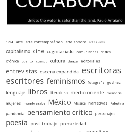
arte
arte contemporáneo
arte sonoro
1994
artes vivas
cine
capitalismo
cognitariado
crítica
comunidades
cultura
editoriales
crónica
cuento
danza
cuerpo
escritoras
entrevistas
escena expandida
escritores
feminismos
fotografia
godinez
libros
medio oriente
lenguaje
literatura
memoria
México
narrativas
mujeres
Música
mundo arabe
Palestina
pensamiento crítico
pandemia
personajes
poesía
post-trabajo
precariedad