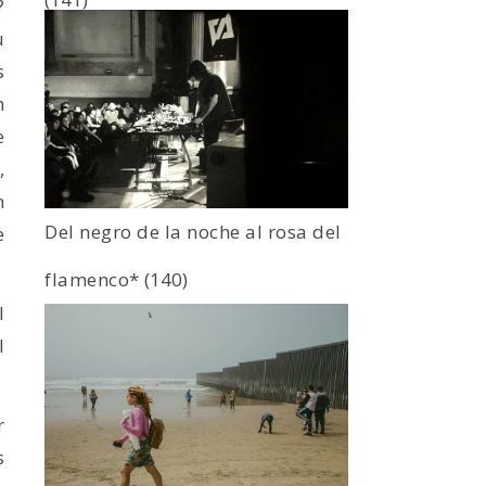
?
u
s
n
e
,
n
Del negro de la noche al rosa del
e
flamenco*
(140)
l
l
r
s