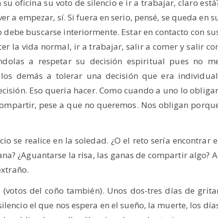
u oficina su voto de silencio e ir a trabajar, claro está
er a empezar, sí. Si fuera en serio, pensé, se queda en s
io debe buscarse interiormente. Estar en contacto con su
r la vida normal, ir a trabajar, salir a comer y salir co
dolas a respetar su decisión espiritual pues no m
los demás a tolerar una decisión que era individual
cisión. Eso quería hacer. Como cuando a uno lo obliga
a compartir, pese a que no queremos. Nos obligan porqu
o se realice en la soledad. ¿O el reto sería encontrar e
iana? ¿Aguantarse la risa, las ganas de compartir algo? A
extraño.
 (votos del coño también). Unos dos-tres días de grita
lencio el que nos espera en el sueño, la muerte, los día