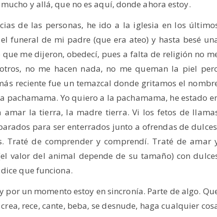
mucho y allá, que no es aquí, donde ahora estoy.
cias de las personas, he ido a la iglesia en los último
 el funeral de mi padre (que era ateo) y hasta besé un
 que me dijeron, obedecí, pues a falta de religión no m
os otros, no me hacen nada, no me queman la piel per
más reciente fue un temazcal donde gritamos el nombr
 la pachamama. Yo quiero a la pachamama, he estado e
á amar la tierra, la madre tierra. Vi los fetos de llama
parados para ser enterrados junto a ofrendas de dulces
. Traté de comprender y comprendí. Traté de amar 
 (el valor del animal depende de su tamaño) con dulce
 dice que funciona.
y por un momento estoy en sincronía. Parte de algo. Qu
 crea, rece, cante, beba, se desnude, haga cualquier cos