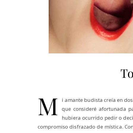
To
M
i amante budista creía en dos
que consideré afortunada par
hubiera ocurrido pedir o deci
compromiso disfrazado de mística. Con