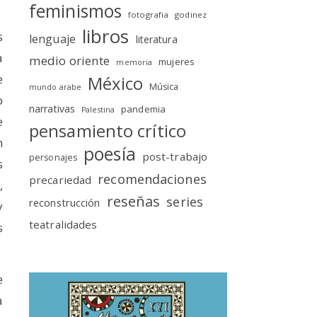
feminismos
fotografia
godinez
libros
s
lenguaje
literatura
a
medio oriente
mujeres
memoria
e
México
Música
mundo arabe
o
narrativas
pandemia
Palestina
e
pensamiento crítico
n
poesía
post-trabajo
personajes
s
recomendaciones
precariedad
,
reseñas
series
reconstrucción
y
teatralidades
s
e
a