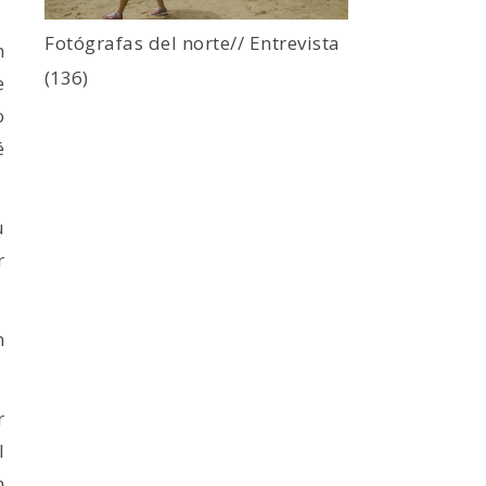
Fotógrafas del norte// Entrevista
n
(136)
e
o
é
u
r
n
r
l
n