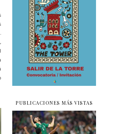
s
s
.
,
l
a
á
o
PUBLICACIONES MÁS VISTAS