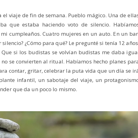
 el viaje de fin de semana. Pueblo mágico. Una de ella
saba que estaba haciendo voto de silencio. Habíamo
a mi cumpleaños. Cuatro mujeres en un auto. En un bar
r silencio? ¿Cómo para qué? Le pregunté si tenía 12 años
?. Que si los budistas se volvían budistas me daba igua
e no se convierten al ritual. Habíamos hecho planes par
ra contar, gritar, celebrar la puta vida que un día se ir
plante infantil, un sabotaje del viaje, un protagonism
tender que da un poco lo mismo.