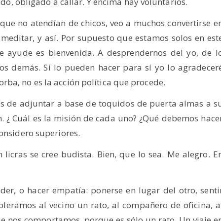
rado, obligado a callar. Y encima hay voluntarios.
 que no atendían de chicos, veo a muchos convertirse e
 meditar, y así. Por supuesto que estamos solos en est
ue ayude es bienvenida. A desprendernos del yo, de l
los demás. Si lo pueden hacer para sí yo lo agradecer
ba, no es la acción política que procede.
os de adjuntar a base de toquidos de puerta almas a s
. ¿ Cuál es la misión de cada uno? ¿Qué debemos hace
considero superiores.
 licras se cree budista. Bien, que lo sea. Me alegro. E
der, o hacer empatía: ponerse en lugar del otro, senti
oleramos al vecino un rato, al compañero de oficina, a
ue nos comportamos, porque es sólo un rato. Un viaje e