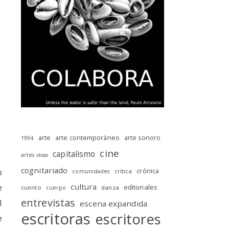
arte
arte contemporáneo
arte sonoro
1994
cine
capitalismo
artes vivas
cognitariado
o
crónica
crítica
comunidades
e
cultura
editoriales
cuento
danza
cuerpo
entrevistas
l
escena expandida
escritoras
escritores
e