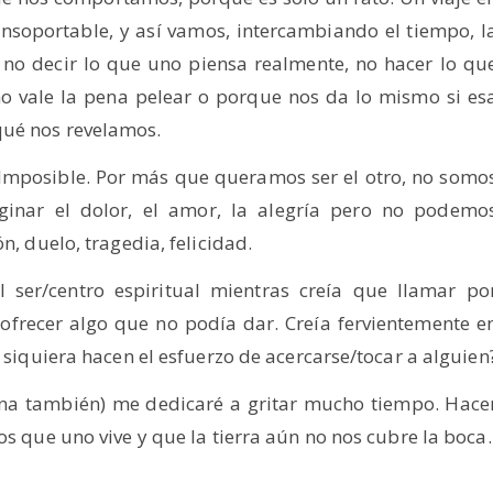
nsoportable, y así vamos, intercambiando el tiempo, l
y no decir lo que uno piensa realmente, no hacer lo qu
o vale la pena pelear o porque nos da lo mismo si es
qué nos revelamos.
 Imposible. Por más que queramos ser el otro, no somo
inar el dolor, el amor, la alegría pero no podemo
n, duelo, tragedia, felicidad.
l ser/centro espiritual mientras creía que llamar po
 ofrecer algo que no podía dar. Creía fervientemente e
i siquiera hacen el esfuerzo de acercarse/tocar a alguien
ana también) me dedicaré a gritar mucho tiempo. Hace
os que uno vive y que la tierra aún no nos cubre la boca.