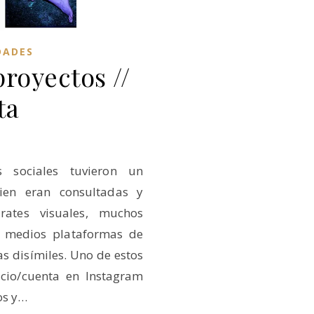
DADES
proyectos //
ta
 sociales tuvieron un
 bien eran consultadas y
rates visuales, muchos
os medios plataformas de
s disímiles. Uno de estos
cio/cuenta en Instagram
os y…