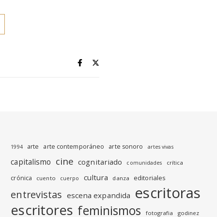
arte
arte contemporáneo
arte sonoro
1994
artes vivas
cine
capitalismo
cognitariado
crítica
comunidades
cultura
editoriales
crónica
cuento
danza
cuerpo
escritoras
entrevistas
escena expandida
escritores
feminismos
fotografia
godinez