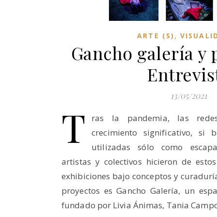
,
ARTE (S)
VISUALI
Gancho galería y 
Entrevis
13/05/2021
T
ras la pandemia, las redes
crecimiento significativo, si
utilizadas sólo como escapa
artistas y colectivos hicieron de est
exhibiciones bajo conceptos y curaduría
proyectos es Gancho Galería, un espa
fundado por Livia Ánimas, Tania Camp