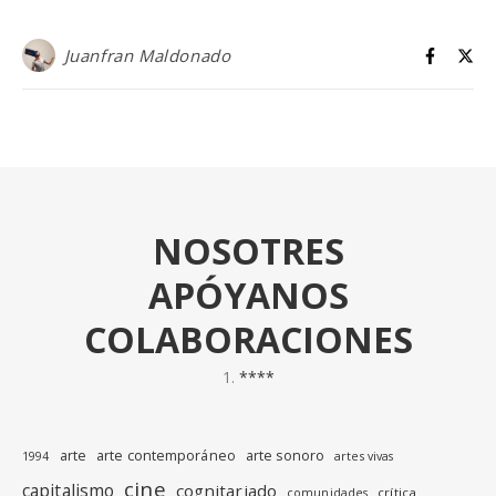
Juanfran Maldonado
NOSOTRES
APÓYANOS
COLABORACIONES
****
arte
arte contemporáneo
arte sonoro
1994
artes vivas
cine
capitalismo
cognitariado
crítica
comunidades