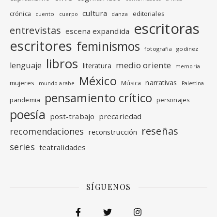
cultura
editoriales
crónica
cuento
danza
cuerpo
escritoras
entrevistas
escena expandida
escritores
feminismos
fotografia
godinez
libros
medio oriente
lenguaje
literatura
memoria
México
narrativas
mujeres
Música
mundo arabe
Palestina
pensamiento crítico
pandemia
personajes
poesía
post-trabajo
precariedad
reseñas
recomendaciones
reconstrucción
series
teatralidades
SÍGUENOS