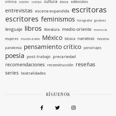
cultura
editoriales
crónica
cuento
danza
cuerpo
escritoras
entrevistas
escena expandida
escritores
feminismos
fotografia
godinez
libros
medio oriente
lenguaje
literatura
memoria
México
narrativas
mujeres
Música
mundo arabe
Palestina
pensamiento crítico
pandemia
personajes
poesía
post-trabajo
precariedad
reseñas
recomendaciones
reconstrucción
series
teatralidades
SÍGUENOS