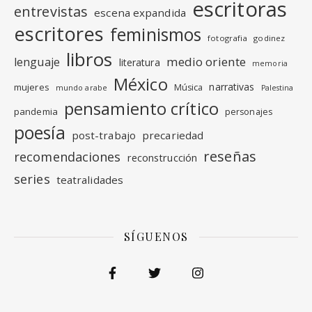
escritoras
entrevistas
escena expandida
escritores
feminismos
fotografia
godinez
libros
medio oriente
lenguaje
literatura
memoria
México
narrativas
mujeres
Música
mundo arabe
Palestina
pensamiento crítico
pandemia
personajes
poesía
post-trabajo
precariedad
reseñas
recomendaciones
reconstrucción
series
teatralidades
SÍGUENOS