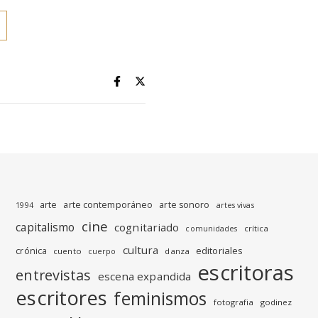
arte
arte contemporáneo
arte sonoro
1994
artes vivas
cine
capitalismo
cognitariado
crítica
comunidades
cultura
editoriales
crónica
cuento
danza
cuerpo
escritoras
entrevistas
escena expandida
escritores
feminismos
fotografia
godinez