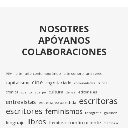
NOSOTRES
APÓYANOS
COLABORACIONES
arte
arte contemporáneo
arte sonoro
1994
artes vivas
cine
capitalismo
cognitariado
crítica
comunidades
cultura
editoriales
crónica
cuento
danza
cuerpo
escritoras
entrevistas
escena expandida
escritores
feminismos
fotografia
godinez
libros
medio oriente
lenguaje
literatura
memoria