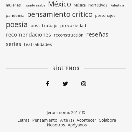
México
narrativas
mujeres
Música
mundo arabe
Palestina
pensamiento crítico
pandemia
personajes
poesía
post-trabajo
precariedad
reseñas
recomendaciones
reconstrucción
series
teatralidades
SÍGUENOS
Jeronimomx 2017-©
Letras
Pensamiento
Arte (s)
Acontecer
Colabora
Nosotros
Apóyanos