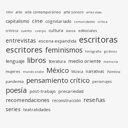
arte
arte contemporáneo
arte sonoro
1994
artes vivas
cine
capitalismo
cognitariado
crítica
comunidades
cultura
editoriales
crónica
cuento
danza
cuerpo
escritoras
entrevistas
escena expandida
escritores
feminismos
fotografia
godinez
libros
medio oriente
lenguaje
literatura
memoria
México
narrativas
mujeres
Música
mundo arabe
Palestina
pensamiento crítico
pandemia
personajes
poesía
post-trabajo
precariedad
reseñas
recomendaciones
reconstrucción
series
teatralidades