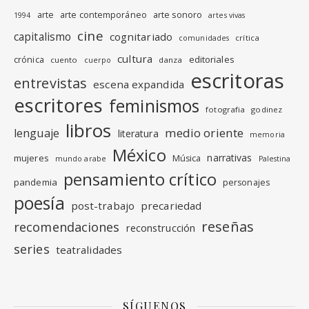
arte
arte contemporáneo
arte sonoro
1994
artes vivas
cine
capitalismo
cognitariado
crítica
comunidades
cultura
editoriales
crónica
cuento
danza
cuerpo
escritoras
entrevistas
escena expandida
escritores
feminismos
fotografia
godinez
libros
medio oriente
lenguaje
literatura
memoria
México
narrativas
mujeres
Música
mundo arabe
Palestina
pensamiento crítico
pandemia
personajes
poesía
post-trabajo
precariedad
reseñas
recomendaciones
reconstrucción
series
teatralidades
SÍGUENOS