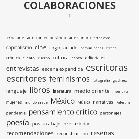
COLABORACIONES
arte
arte contemporáneo
arte sonoro
1994
artes vivas
cine
capitalismo
cognitariado
crítica
comunidades
cultura
editoriales
crónica
cuento
danza
cuerpo
escritoras
entrevistas
escena expandida
escritores
feminismos
fotografia
godinez
libros
medio oriente
lenguaje
literatura
memoria
México
narrativas
mujeres
Música
mundo arabe
Palestina
pensamiento crítico
pandemia
personajes
poesía
post-trabajo
precariedad
reseñas
recomendaciones
reconstrucción