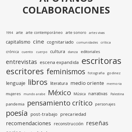
COLABORACIONES
arte
arte contemporáneo
arte sonoro
1994
artes vivas
cine
capitalismo
cognitariado
crítica
comunidades
cultura
editoriales
crónica
cuento
danza
cuerpo
escritoras
entrevistas
escena expandida
escritores
feminismos
fotografia
godinez
libros
medio oriente
lenguaje
literatura
memoria
México
narrativas
mujeres
Música
mundo arabe
Palestina
pensamiento crítico
pandemia
personajes
poesía
post-trabajo
precariedad
reseñas
recomendaciones
reconstrucción