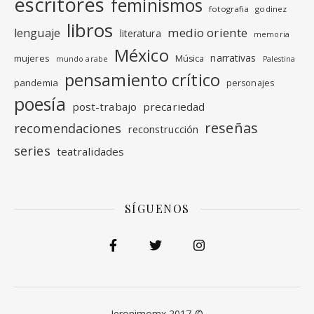
escritores
feminismos
fotografia
godinez
libros
medio oriente
lenguaje
literatura
memoria
México
narrativas
mujeres
Música
mundo arabe
Palestina
pensamiento crítico
pandemia
personajes
poesía
post-trabajo
precariedad
reseñas
recomendaciones
reconstrucción
series
teatralidades
SÍGUENOS
Jeronimomx 2017-©