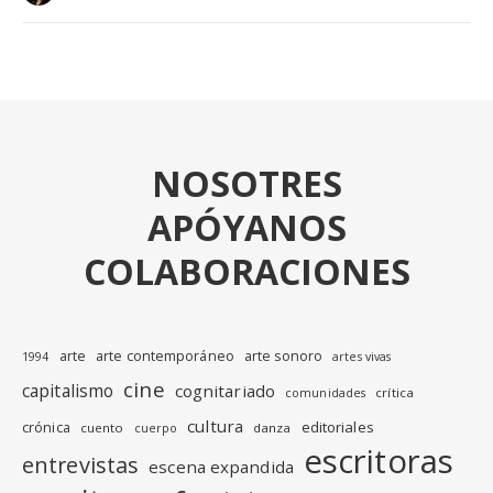
NOSOTRES
APÓYANOS
COLABORACIONES
arte
arte contemporáneo
arte sonoro
1994
artes vivas
cine
capitalismo
cognitariado
crítica
comunidades
cultura
editoriales
crónica
cuento
danza
cuerpo
escritoras
entrevistas
escena expandida