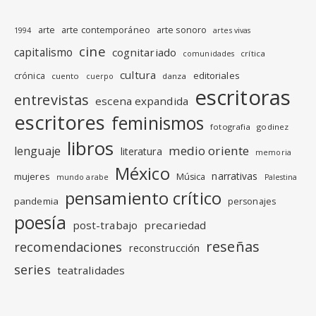
arte
arte contemporáneo
arte sonoro
1994
artes vivas
cine
capitalismo
cognitariado
crítica
comunidades
cultura
editoriales
crónica
cuento
danza
cuerpo
escritoras
entrevistas
escena expandida
escritores
feminismos
fotografia
godinez
libros
medio oriente
lenguaje
literatura
memoria
México
narrativas
mujeres
Música
mundo arabe
Palestina
pensamiento crítico
pandemia
personajes
poesía
post-trabajo
precariedad
reseñas
recomendaciones
reconstrucción
series
teatralidades