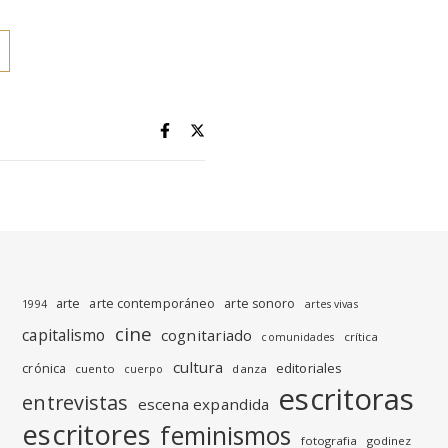
arte
arte contemporáneo
arte sonoro
1994
artes vivas
cine
capitalismo
cognitariado
crítica
comunidades
cultura
editoriales
crónica
cuento
danza
cuerpo
escritoras
entrevistas
escena expandida
escritores
feminismos
fotografia
godinez