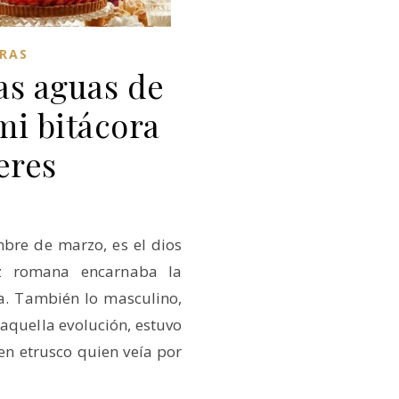
RAS
as aguas de
mi bitácora
eres
mbre de marzo, es el dios
íz romana encarnaba la
tía. También lo masculino,
 aquella evolución, estuvo
en etrusco quien veía por