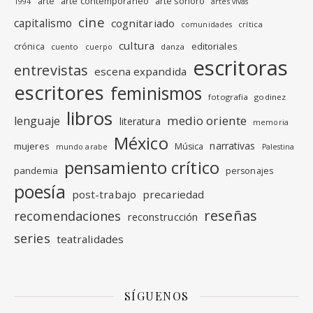
arte
arte contemporáneo
arte sonoro
1994
artes vivas
cine
capitalismo
cognitariado
crítica
comunidades
cultura
editoriales
crónica
cuento
danza
cuerpo
escritoras
entrevistas
escena expandida
escritores
feminismos
fotografia
godinez
libros
medio oriente
lenguaje
literatura
memoria
México
narrativas
mujeres
Música
mundo arabe
Palestina
pensamiento crítico
pandemia
personajes
poesía
post-trabajo
precariedad
reseñas
recomendaciones
reconstrucción
series
teatralidades
SÍGUENOS