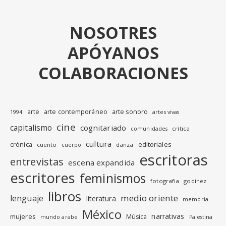
NOSOTRES
APÓYANOS
COLABORACIONES
arte
arte contemporáneo
arte sonoro
1994
artes vivas
cine
capitalismo
cognitariado
crítica
comunidades
cultura
editoriales
crónica
cuento
danza
cuerpo
escritoras
entrevistas
escena expandida
escritores
feminismos
fotografia
godinez
libros
medio oriente
lenguaje
literatura
memoria
México
narrativas
mujeres
Música
mundo arabe
Palestina