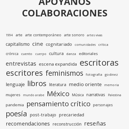
APÓYANOS
COLABORACIONES
arte
arte contemporáneo
arte sonoro
1994
artes vivas
cine
capitalismo
cognitariado
crítica
comunidades
cultura
editoriales
crónica
cuento
danza
cuerpo
escritoras
entrevistas
escena expandida
escritores
feminismos
fotografia
godinez
libros
medio oriente
lenguaje
literatura
memoria
México
narrativas
mujeres
Música
mundo arabe
Palestina
pensamiento crítico
pandemia
personajes
poesía
post-trabajo
precariedad
reseñas
recomendaciones
reconstrucción