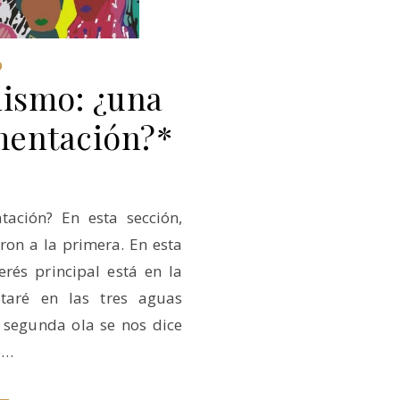
O
nismo: ¿una
mentación?*
ación? En esta sección,
ron a la primera. En esta
erés principal está en la
otaré en las tres aguas
a segunda ola se nos dice
e…