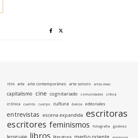
arte
arte contemporáneo
arte sonoro
1994
artes vivas
cine
capitalismo
cognitariado
crítica
comunidades
cultura
editoriales
crónica
cuento
danza
cuerpo
escritoras
entrevistas
escena expandida
escritores
feminismos
fotografia
godinez
libros
medio oriente
lenguaje
literatura
memoria