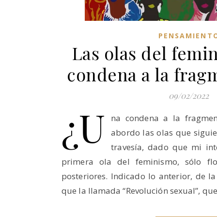
PENSAMIENT
Las olas del femi
condena a la frag
09/02/2022
¿U
na condena a la fragment
abordo las olas que siguie
travesía, dado que mi int
primera ola del feminismo, sólo fl
posteriores. Indicado lo anterior, de l
que la llamada “Revolución sexual”, qu