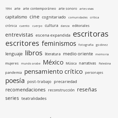
arte
arte contemporáneo
arte sonoro
1994
artes vivas
cine
capitalismo
cognitariado
crítica
comunidades
cultura
editoriales
crónica
cuento
danza
cuerpo
escritoras
entrevistas
escena expandida
escritores
feminismos
fotografia
godinez
libros
medio oriente
lenguaje
literatura
memoria
México
narrativas
mujeres
Música
mundo arabe
Palestina
pensamiento crítico
pandemia
personajes
poesía
post-trabajo
precariedad
reseñas
recomendaciones
reconstrucción
series
teatralidades