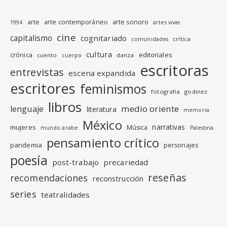
arte
arte contemporáneo
arte sonoro
1994
artes vivas
cine
capitalismo
cognitariado
crítica
comunidades
cultura
editoriales
crónica
cuento
danza
cuerpo
escritoras
entrevistas
escena expandida
escritores
feminismos
fotografia
godinez
libros
medio oriente
lenguaje
literatura
memoria
México
narrativas
mujeres
Música
mundo arabe
Palestina
pensamiento crítico
pandemia
personajes
poesía
post-trabajo
precariedad
reseñas
recomendaciones
reconstrucción
series
teatralidades