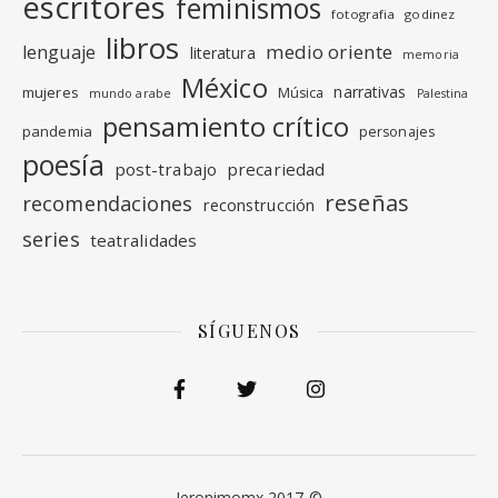
escritores
feminismos
fotografia
godinez
libros
medio oriente
lenguaje
literatura
memoria
México
narrativas
mujeres
Música
mundo arabe
Palestina
pensamiento crítico
pandemia
personajes
poesía
post-trabajo
precariedad
reseñas
recomendaciones
reconstrucción
series
teatralidades
SÍGUENOS
Jeronimomx 2017-©