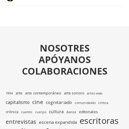
NOSOTRES
APÓYANOS
COLABORACIONES
arte
arte contemporáneo
arte sonoro
1994
artes vivas
cine
capitalismo
cognitariado
crítica
comunidades
cultura
editoriales
crónica
cuento
danza
cuerpo
escritoras
entrevistas
escena expandida