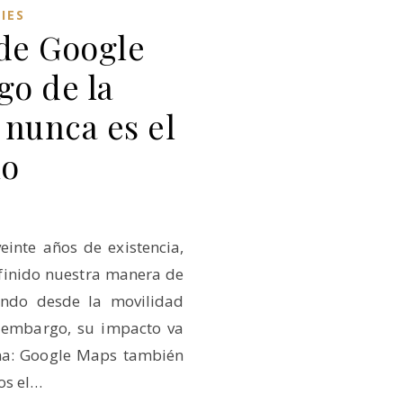
IES
 de Google
go de la
 nunca es el
io
inte años de existencia,
finido nuestra manera de
ando desde la movilidad
n embargo, su impacto va
ana: Google Maps también
os el…