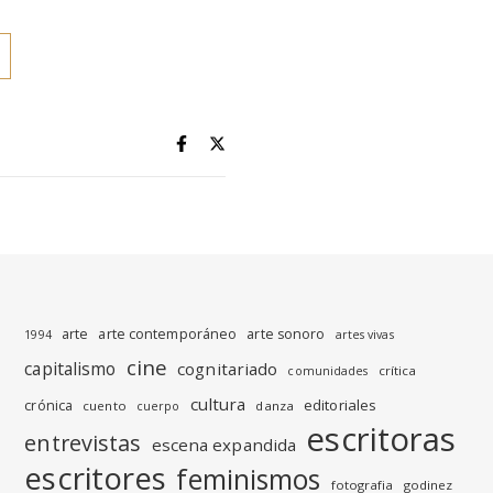
arte
arte contemporáneo
arte sonoro
1994
artes vivas
cine
capitalismo
cognitariado
crítica
comunidades
cultura
editoriales
crónica
cuento
danza
cuerpo
escritoras
entrevistas
escena expandida
escritores
feminismos
fotografia
godinez