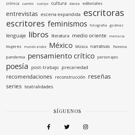
cultura
editoriales
crónica
cuento
danza
cuerpo
escritoras
entrevistas
escena expandida
escritores
feminismos
fotografia
godinez
libros
medio oriente
lenguaje
literatura
memoria
México
narrativas
mujeres
Música
mundo arabe
Palestina
pensamiento crítico
pandemia
personajes
poesía
post-trabajo
precariedad
reseñas
recomendaciones
reconstrucción
series
teatralidades
SÍGUENOS