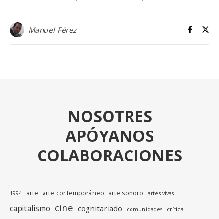
Manuel Férez
NOSOTRES
APÓYANOS
COLABORACIONES
arte
arte contemporáneo
arte sonoro
1994
artes vivas
cine
capitalismo
cognitariado
crítica
comunidades