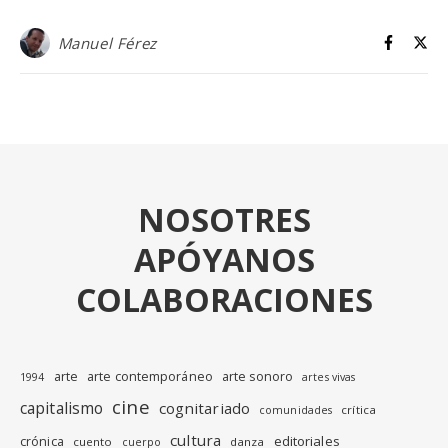
Manuel Férez
NOSOTRES
APÓYANOS
COLABORACIONES
arte
arte contemporáneo
arte sonoro
1994
artes vivas
cine
capitalismo
cognitariado
crítica
comunidades
cultura
editoriales
crónica
cuento
danza
cuerpo