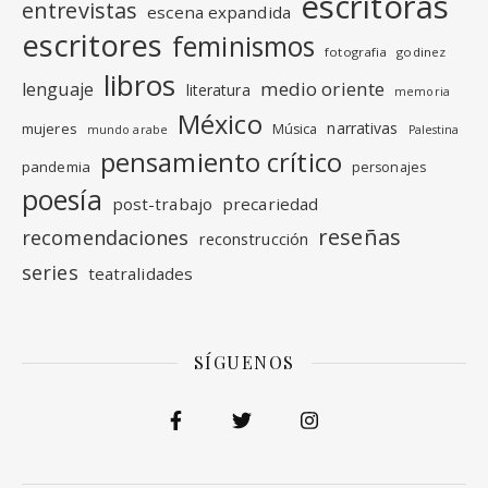
escritoras
entrevistas
escena expandida
escritores
feminismos
fotografia
godinez
libros
medio oriente
lenguaje
literatura
memoria
México
narrativas
mujeres
Música
mundo arabe
Palestina
pensamiento crítico
pandemia
personajes
poesía
post-trabajo
precariedad
reseñas
recomendaciones
reconstrucción
series
teatralidades
SÍGUENOS