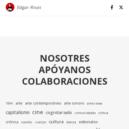
Edgar Rivas
NOSOTRES
APÓYANOS
COLABORACIONES
arte
arte contemporáneo
arte sonoro
1994
artes vivas
cine
capitalismo
cognitariado
crítica
comunidades
cultura
editoriales
crónica
cuento
danza
cuerpo