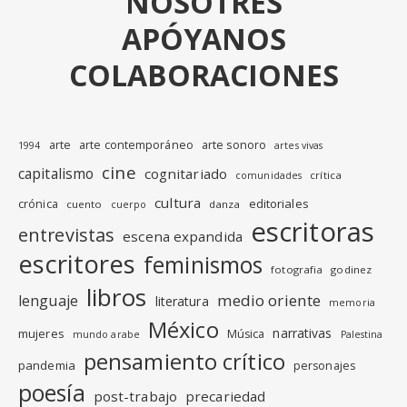
NOSOTRES
APÓYANOS
COLABORACIONES
arte
arte contemporáneo
arte sonoro
1994
artes vivas
cine
capitalismo
cognitariado
crítica
comunidades
cultura
editoriales
crónica
cuento
danza
cuerpo
escritoras
entrevistas
escena expandida
escritores
feminismos
fotografia
godinez
libros
medio oriente
lenguaje
literatura
memoria
México
narrativas
mujeres
Música
mundo arabe
Palestina
pensamiento crítico
pandemia
personajes
poesía
post-trabajo
precariedad