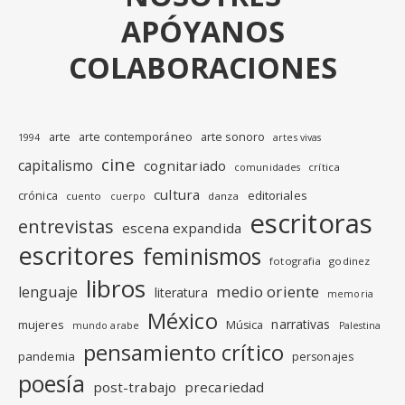
APÓYANOS
COLABORACIONES
arte
arte contemporáneo
arte sonoro
1994
artes vivas
cine
capitalismo
cognitariado
crítica
comunidades
cultura
editoriales
crónica
cuento
danza
cuerpo
escritoras
entrevistas
escena expandida
escritores
feminismos
fotografia
godinez
libros
medio oriente
lenguaje
literatura
memoria
México
narrativas
mujeres
Música
mundo arabe
Palestina
pensamiento crítico
pandemia
personajes
poesía
post-trabajo
precariedad