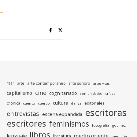
arte
arte contemporáneo
arte sonoro
1994
artes vivas
cine
capitalismo
cognitariado
crítica
comunidades
cultura
editoriales
crónica
cuento
danza
cuerpo
escritoras
entrevistas
escena expandida
escritores
feminismos
fotografia
godinez
libros
medio oriente
lenguaje
literatura
memoria