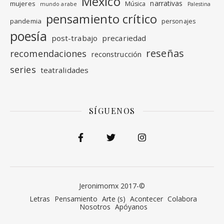
México
narrativas
mujeres
Música
mundo arabe
Palestina
pensamiento crítico
pandemia
personajes
poesía
post-trabajo
precariedad
reseñas
recomendaciones
reconstrucción
series
teatralidades
SÍGUENOS
Jeronimomx 2017-©
Letras
Pensamiento
Arte (s)
Acontecer
Colabora
Nosotros
Apóyanos