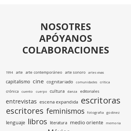
NOSOTRES
APÓYANOS
COLABORACIONES
arte
arte contemporáneo
arte sonoro
1994
artes vivas
cine
capitalismo
cognitariado
crítica
comunidades
cultura
editoriales
crónica
cuento
danza
cuerpo
escritoras
entrevistas
escena expandida
escritores
feminismos
fotografia
godinez
libros
medio oriente
lenguaje
literatura
memoria