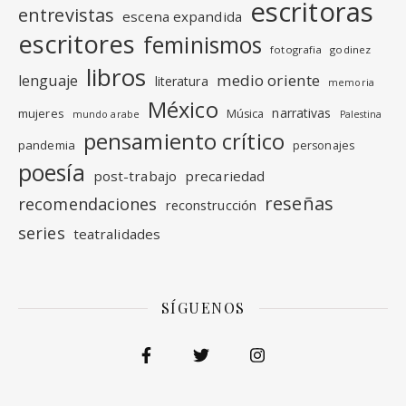
escritoras
entrevistas
escena expandida
escritores
feminismos
fotografia
godinez
libros
medio oriente
lenguaje
literatura
memoria
México
narrativas
mujeres
Música
mundo arabe
Palestina
pensamiento crítico
pandemia
personajes
poesía
post-trabajo
precariedad
reseñas
recomendaciones
reconstrucción
series
teatralidades
SÍGUENOS