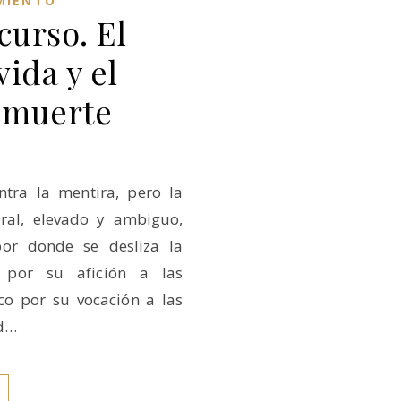
MIENTO
curso. El
vida y el
a muerte
ntra la mentira, pero la
ral, elevado y ambiguo,
por donde se desliza la
e por su afición a las
co por su vocación a las
ld…