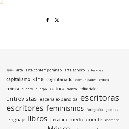
arte
arte contemporáneo
arte sonoro
1994
artes vivas
cine
capitalismo
cognitariado
crítica
comunidades
cultura
editoriales
crónica
cuento
danza
cuerpo
escritoras
entrevistas
escena expandida
escritores
feminismos
fotografia
godinez
libros
medio oriente
lenguaje
literatura
memoria
México